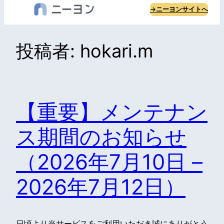
内
→ニーヨンサイトへ
容
を
投稿者:
hokari.m
ス
キ
ッ
プ
【重要】メンテナン
ス期間のお知らせ
（2026年7月10日 –
2026年7月12日）
日頃より当サービスをご利用いただき誠にありがとう