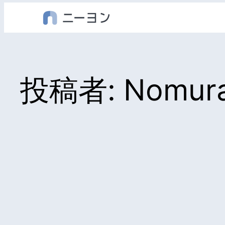
内
容
を
ス
キ
投稿者:
Nomura
ッ
プ